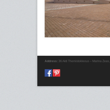
Address:
36 Akti Themistokleous – Marina Zeas