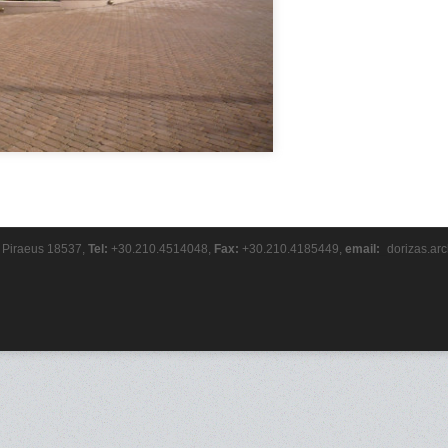
, Piraeus 18537,
Tel:
+30.210.4514048,
Fax:
+30.210.4185449,
email:
_
dorizas.a