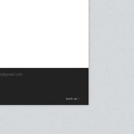
rch@gmail.com
back up ↑